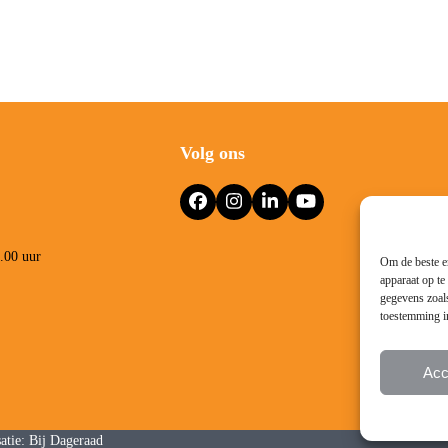
Volg ons
Facebook
Instagram
LinkedIn
YouTube
3.00 uur
Om de beste er
apparaat op te
gegevens zoals
toestemming in
Acc
atie:
Bij Dageraad