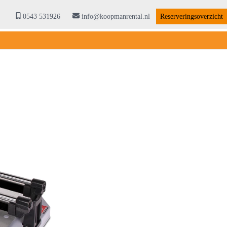
0543 531926
info@koopmanrental.nl
Reserveringsoverzicht