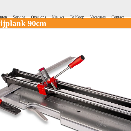
nten
Service
Over ons
Nieuws
Te Koop
Vacatures
Contact
nijplank 90cm