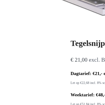
Tegelsnij
€
21,00
excl.
Dagtarief: €21,-
Let op €22,68 incl. 8% sc
Weektarief: €48,
Let op €51,84 incl. 8% sc