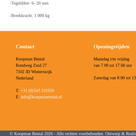
-Tegeldikte: 6- 20 mm
-Breekkracht: 1.000 kg
Contact
Openingstijden
Koopman Rental
Maandag t/m vrijdag
Rondweg Zuid 27
van 7.00 tot 17.00 uur
7102 JD Winterswijk
Zaterdag van 8.00 tot 1
Nederland
T:
+31 (0)543 531926
E:
info@koopmanrental.nl
©
Koopman Rental
2026 - Alle rechten voorbehouden. Ontwerp & Realis