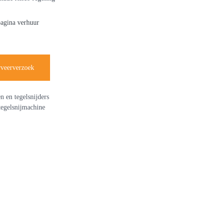
pagina verhuur
rveerverzoek
n en tegelsnijders
tegelsnijmachine