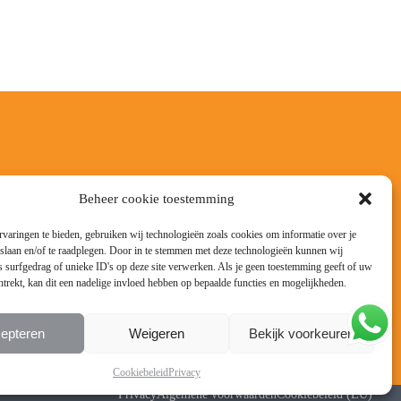
Beheer cookie toestemming
varingen te bieden, gebruiken wij technologieën zoals cookies om informatie over je
 slaan en/of te raadplegen. Door in te stemmen met deze technologieën kunnen wij
 surfgedrag of unieke ID's op deze site verwerken. Als je geen toestemming geeft of uw
trekt, kan dit een nadelige invloed hebben op bepaalde functies en mogelijkheden.
epteren
Weigeren
Bekijk voorkeuren
Cookiebeleid
Privacy
Privacy
Algemene voorwaarden
Cookiebeleid (EU)