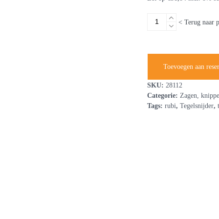
Tegelsnijplank
< Terug naar 
90cm
aantal
Toevoegen aan rese
SKU:
28112
Categorie:
Zagen, knippe
Tags:
rubi
,
Tegelsnijder
,