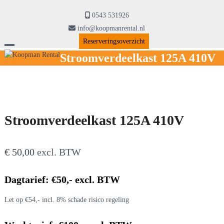
Skip
to
0543 531926
content
info@koopmanrental.nl
Reserveringsoverzicht
Open
Close
Stroomverdeelkast 125A 410V
mobile
mobile
menu
menu
Stroomverdeelkast 125A 410V
€
50,00
excl. BTW
Dagtarief: €50,- excl. BTW
Let op €54,- incl. 8% schade risico regeling