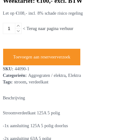
Weektarief: €100,- excl. BTW
Let op €108,- incl. 8% schade risico regeling
Stroomverdeelkast
< Terug naar pagina verhuur
125A
410V
aantal
Toevoegen aan reserveerverzoek
SKU:
44090-1
Categorieën:
Aggregraten / elektra
,
Elektra
Tags:
stroom
,
verdeelkast
Beschrijving
Stroomverdeelkast 125A 5 polig
-1x aansluiting 125A 5 polig doorlus
-2x aansluiting 63A 5 polig