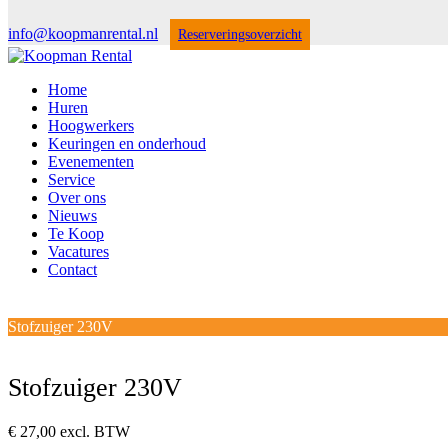
info@koopmanrental.nl
Reserveringsoverzicht
Home
Huren
Hoogwerkers
Keuringen en onderhoud
Evenementen
Service
Over ons
Nieuws
Te Koop
Vacatures
Contact
Open
Close
mobile
mobile
Winkelwagen
Stofzuiger 230V
menu
menu
Stofzuiger 230V
€
27,00
excl. BTW