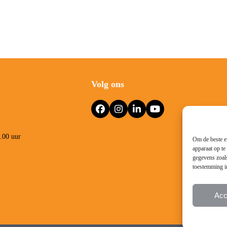
Volg ons
Facebook
Instagram
LinkedIn
YouTube
3.00 uur
Om de beste er
apparaat op te
gegevens zoals
toestemming in
Acc