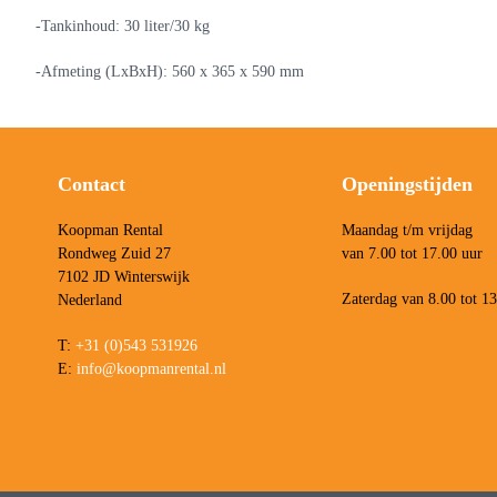
-Tankinhoud: 30 liter/30 kg
-Afmeting (LxBxH): 560 x 365 x 590 mm
Contact
Openingstijden
Koopman Rental
Maandag t/m vrijdag
Rondweg Zuid 27
van 7.00 tot 17.00 uur
7102 JD Winterswijk
Zaterdag van 8.00 tot 1
Nederland
T:
+31 (0)543 531926
E:
info@koopmanrental.nl