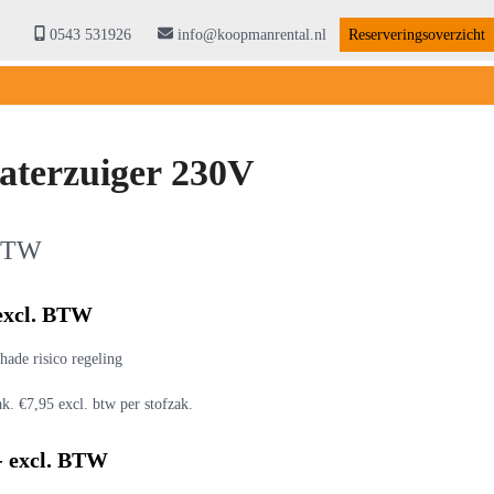
0543 531926
info@koopmanrental.nl
Reserveringsoverzicht
waterzuiger 230V
 BTW
 excl. BTW
hade risico regeling
ak. €7,95 excl. btw per stofzak.
- excl. BTW