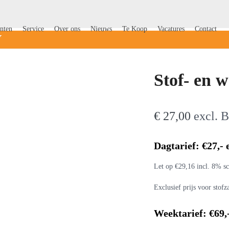
nten
Service
Over ons
Nieuws
Te Koop
Vacatures
Contact
V
Stof- en 
€
27,00
excl.
Dagtarief: €27,-
Let op €29,16 incl. 8% sc
Exclusief prijs voor stofz
Weektarief: €69,