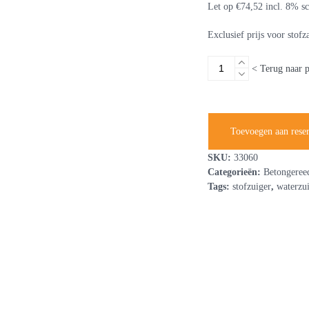
Let op €74,52 incl. 8% sc
Exclusief prijs voor stofz
Stof-
< Terug naar 
en
waterzuiger
230V
aantal
Toevoegen aan rese
SKU:
33060
Categorieën:
Betongeree
Tags:
stofzuiger
,
waterzu