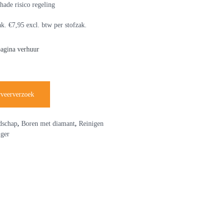
hade risico regeling
ak. €7,95 excl. btw per stofzak.
pagina verhuur
rveerverzoek
dschap
,
Boren met diamant
,
Reinigen
iger