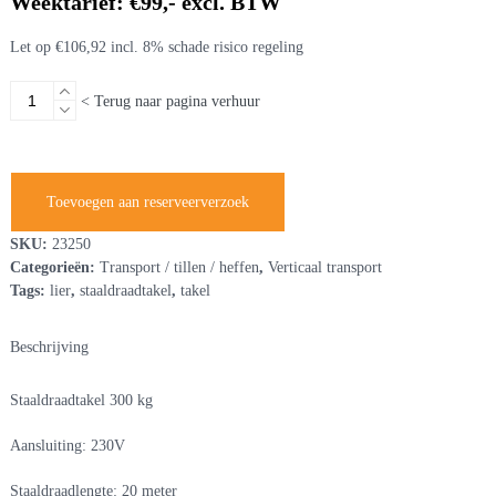
Weektarief: €99,- excl. BTW
Let op €106,92 incl. 8% schade risico regeling
Staaldraadtakel
< Terug naar pagina verhuur
300
kg
aantal
Toevoegen aan reserveerverzoek
SKU:
23250
Categorieën:
Transport / tillen / heffen
,
Verticaal transport
Tags:
lier
,
staaldraadtakel
,
takel
Beschrijving
Staaldraadtakel 300 kg
Aansluiting: 230V
Staaldraadlengte: 20 meter