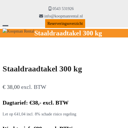
Skip
to
0543 531926
content
info@koopmanrental.nl
Reserveringsoverzicht
Open
Close
Staaldraadtakel 300 kg
mobile
mobile
menu
menu
Staaldraadtakel 300 kg
€
38,00
excl. BTW
Dagtarief: €38,- excl. BTW
Let op €41,04 incl. 8% schade risico regeling