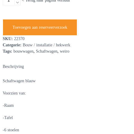
< Terug naar pagina verhuur
aantal
Toevoegen aan reserveerverzoek
SKU:
22370
Categorie:
Bouw / installatie / hekwerk
Tags:
bouwwagen
,
Schaftwagen
,
weiro
Beschrijving
Schaftwagen blauw
Voorzien van:
-Raam
-Tafel
-6 stoelen