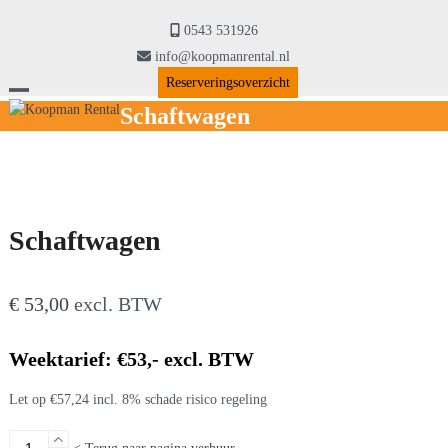
Skip
to
0543 531926
content
info@koopmanrental.nl
Reserveringsoverzicht
Open
Close
Schaftwagen
mobile
mobile
menu
menu
Schaftwagen
€
53,00
excl. BTW
Weektarief: €53,- excl. BTW
Let op €57,24 incl. 8% schade risico regeling
Schaftwagen