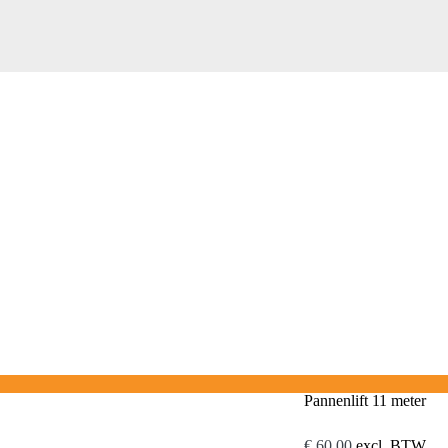
Pannenlift 11 meter
€
60,00
excl. BTW