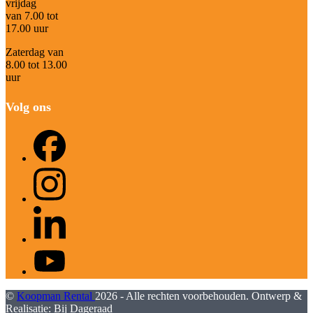
vrijdag
van 7.00 tot
17.00 uur
Zaterdag van
8.00 tot 13.00
uur
Volg ons
Facebook
Instagram
LinkedIn
YouTube
©
Koopman Rental
2026 - Alle rechten voorbehouden. Ontwerp &
Realisatie:
Bij Dageraad