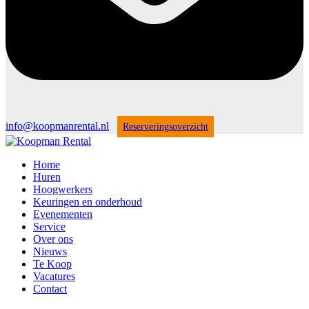
info@koopmanrental.nl
Reserveringsoverzicht
Home
Huren
Hoogwerkers
Keuringen en onderhoud
Evenementen
Service
Over ons
Nieuws
Te Koop
Vacatures
Contact