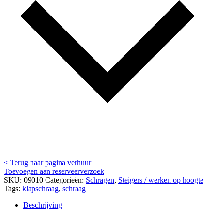
< Terug naar pagina verhuur
Toevoegen aan reserveerverzoek
SKU:
09010
Categorieën:
Schragen
,
Steigers / werken op hoogte
Tags:
klapschraag
,
schraag
Beschrijving