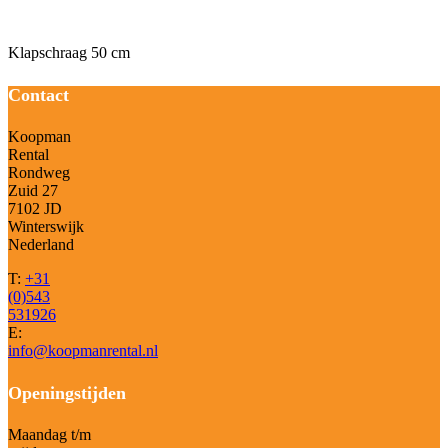
Beschrijving
Klapschraag 50 cm
Contact
Koopman
Rental
Rondweg
Zuid 27
7102 JD
Winterswijk
Nederland
T:
+31
(0)543
531926
E:
info@koopmanrental.nl
Openingstijden
Maandag t/m