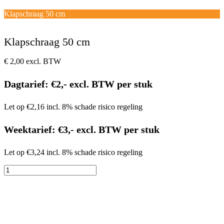
Open
Close
mobile
mobile
Winkelwagen
Klapschraag 50 cm
menu
menu
Klapschraag 50 cm
€
2,00
excl. BTW
Dagtarief: €2,- excl. BTW per stuk
Let op €2,16 incl. 8% schade risico regeling
Weektarief: €3,- excl. BTW per stuk
Let op €3,24 incl. 8% schade risico regeling
Klapschraag
50
cm
aantal