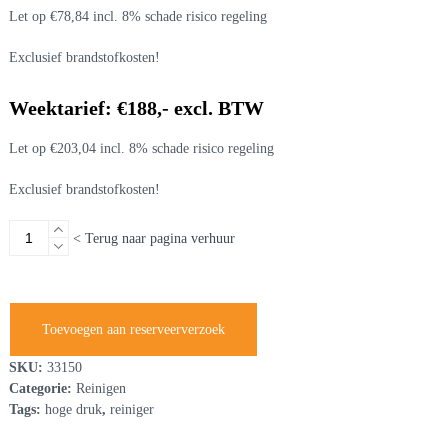
Let op €78,84 incl. 8% schade risico regeling
Exclusief brandstofkosten!
Weektarief: €188,- excl. BTW
Let op €203,04 incl. 8% schade risico regeling
Exclusief brandstofkosten!
Hogedrukreiniger
< Terug naar pagina verhuur
145
bar
230V
warm
Toevoegen aan reserveerverzoek
water
aantal
SKU:
33150
Categorie:
Reinigen
Tags:
hoge druk
,
reiniger