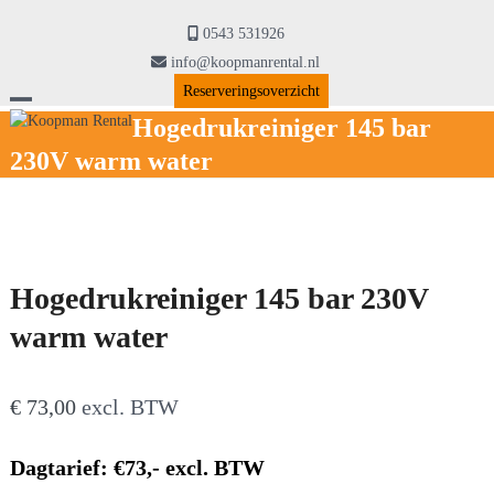
Skip
to
0543 531926
content
info@koopmanrental.nl
Reserveringsoverzicht
Open
Close
Hogedrukreiniger 145 bar
230V warm water
mobile
mobile
menu
menu
Hogedrukreiniger 145 bar 230V
warm water
€
73,00
excl. BTW
Dagtarief: €73,- excl. BTW