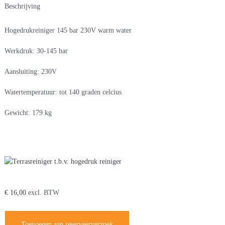
Beschrijving
Hogedrukreiniger 145 bar 230V warm water
Werkdruk: 30-145 bar
Aansluiting: 230V
Watertemperatuur: tot 140 graden celcius
Gewicht: 179 kg
Je zou ook kunnen houden van …
Terrasreiniger t.b.v. hogedruk reiniger
€
16,00
excl. BTW
Toevoegen aan reserveerverzoek