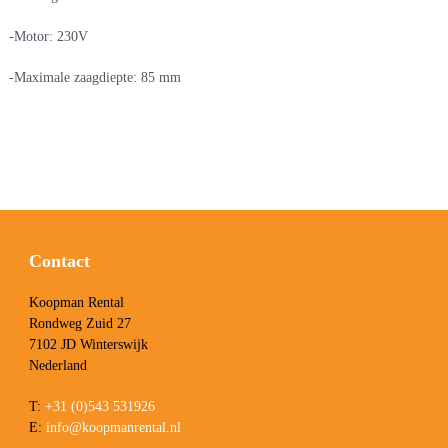
-Motor: 230V
-Maximale zaagdiepte: 85 mm
Contact
Koopman Rental
Rondweg Zuid 27
7102 JD Winterswijk
Nederland
T:
+31 (0)543 531926
E:
info@koopmanrental.nl