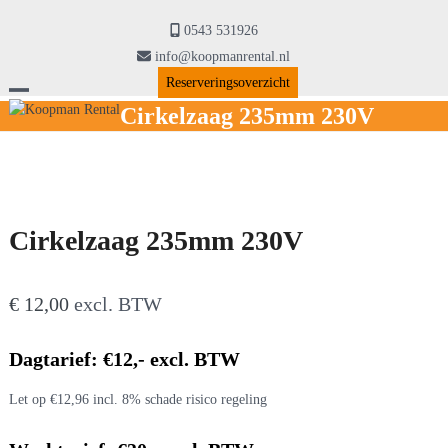
Skip
to
0543 531926
content
info@koopmanrental.nl
Reserveringsoverzicht
Open
Close
Cirkelzaag 235mm 230V
mobile
mobile
menu
menu
Cirkelzaag 235mm 230V
€
12,00
excl. BTW
Dagtarief: €12,- excl. BTW
Let op €12,96 incl. 8% schade risico regeling