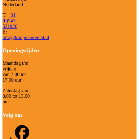
Nederland
T:
+31
(0)543
531926
E:
info@koopmanrental.nl
Openingstijden
Maandag t/m
vrijdag
van 7.00 tot
17.00 uur
Zaterdag van
8.00 tot 13.00
uur
Volg ons
Facebook