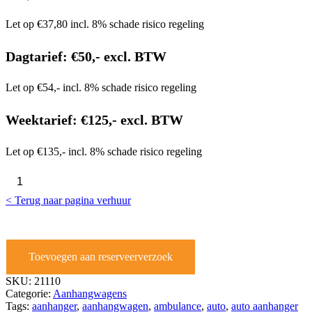
Let op €37,80 incl. 8% schade risico regeling
Dagtarief: €50,- excl. BTW
Let op €54,- incl. 8% schade risico regeling
Weektarief: €125,- excl. BTW
Let op €135,- incl. 8% schade risico regeling
Auto
ambulance
aanhangwagen
< Terug naar pagina verhuur
aantal
Toevoegen aan reserveerverzoek
SKU:
21110
Categorie:
Aanhangwagens
Tags:
aanhanger
,
aanhangwagen
,
ambulance
,
auto
,
auto aanhanger