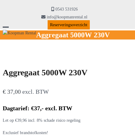
Skip
to
0543 531926
content
info@koopmanrental.nl
Reserveringsoverzicht
Open
Close
Aggregaat 5000W 230V
mobile
mobile
menu
menu
Aggregaat 5000W 230V
€
37,00
excl. BTW
Dagtarief: €37,- excl. BTW
Let op €39,96 incl. 8% schade risico regeling
Exclusief brandstofkosten!