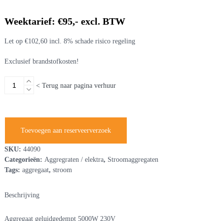
Weektarief: €95,- excl. BTW
Let op €102,60 incl. 8% schade risico regeling
Exclusief brandstofkosten!
Aggregaat
< Terug naar pagina verhuur
5000W
230V
aantal
Toevoegen aan reserveerverzoek
SKU:
44090
Categorieën:
Aggregraten / elektra
,
Stroomaggregaten
Tags:
aggregaat
,
stroom
Beschrijving
Aggregaat geluidgedempt 5000W 230V