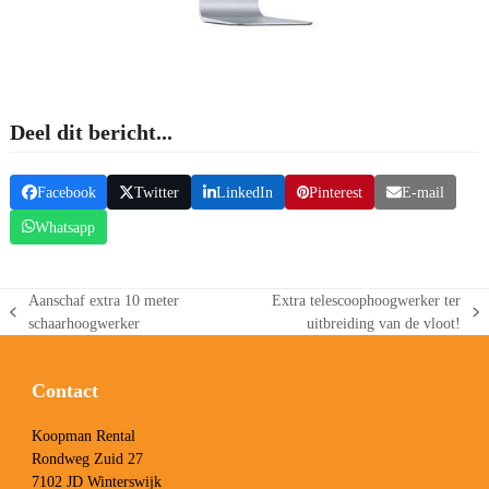
Deel dit bericht...
Facebook
Twitter
LinkedIn
Pinterest
E-mail
Whatsapp
Aanschaf extra 10 meter
Extra telescoophoogwerker ter
previous
next
schaarhoogwerker
uitbreiding van de vloot!
post:
post:
Contact
Koopman Rental
Rondweg Zuid 27
7102 JD Winterswijk