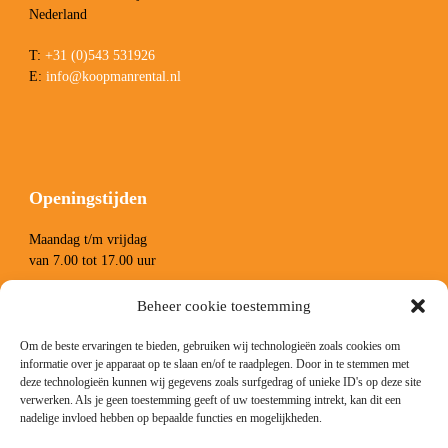
Nederland
T:
+31 (0)543 531926
E:
info@koopmanrental.nl
Openingstijden
Maandag t/m vrijdag
van 7.00 tot 17.00 uur
Zaterdag van 8.00 tot 13.00 uur
Beheer cookie toestemming
Om de beste ervaringen te bieden, gebruiken wij technologieën zoals cookies om
informatie over je apparaat op te slaan en/of te raadplegen. Door in te stemmen met
deze technologieën kunnen wij gegevens zoals surfgedrag of unieke ID's op deze site
verwerken. Als je geen toestemming geeft of uw toestemming intrekt, kan dit een
nadelige invloed hebben op bepaalde functies en mogelijkheden.
Volg ons