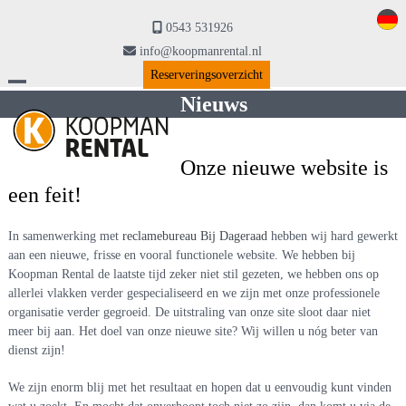
Skip
to
0543 531926
content
info@koopmanrental.nl
Reserveringsoverzicht
Open
Close
Nieuws
mobile
mobile
menu
menu
Onze nieuwe website is
een feit!
In samenwerking met
reclamebureau Bij Dageraad
hebben wij hard gewerkt
aan een nieuwe, frisse en vooral functionele website. We hebben bij
Koopman Rental de laatste tijd zeker niet stil gezeten, we hebben ons op
allerlei vlakken verder gespecialiseerd en we zijn met onze professionele
organisatie verder gegroeid. De uitstraling van onze site sloot daar niet
meer bij aan. Het doel van onze nieuwe site? Wij willen u nóg beter van
dienst zijn!
We zijn enorm blij met het resultaat en hopen dat u eenvoudig kunt vinden