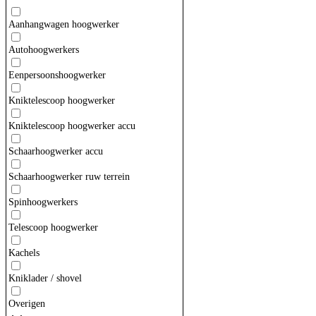
Aanhangwagen hoogwerker
Autohoogwerkers
Eenpersoonshoogwerker
Kniktelescoop hoogwerker
Kniktelescoop hoogwerker accu
Schaarhoogwerker accu
Schaarhoogwerker ruw terrein
Spinhoogwerkers
Telescoop hoogwerker
Kachels
Kniklader / shovel
Overigen