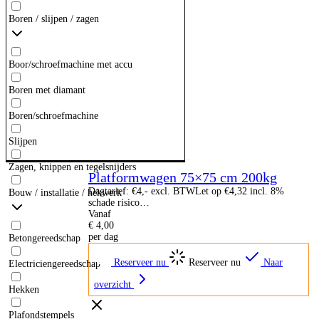
Boren / slijpen / zagen
Boor/schroefmachine met accu
Boren met diamant
Boren/schroefmachine
Slijpen
Zagen, knippen en tegelsnijders
Platformwagen 75×75 cm 200kg
Dagtarief: €4,- excl. BTWLet op €4,32 incl. 8%
Bouw / installatie / hekwerk
schade risico…
Vanaf
€
4,00
per dag
Betongereedschap
Reserveer nu
Reserveer nu
Naar
Electriciengereedschap
overzicht
Hekken
Plafondstempels