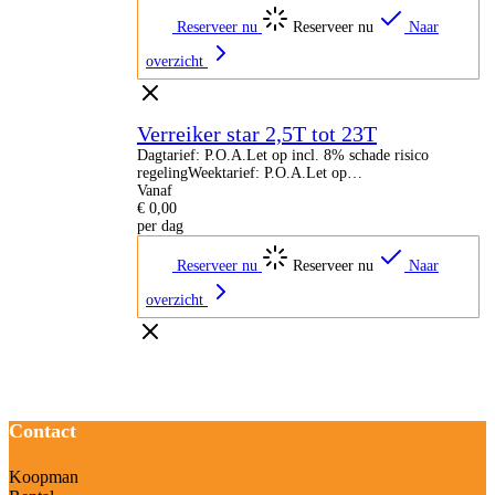
Reserveer nu
Reserveer nu
Naar
overzicht
Verreiker star 2,5T tot 23T
Dagtarief: P.O.A.Let op incl. 8% schade risico
regelingWeektarief: P.O.A.Let op…
Vanaf
€
0,00
per dag
Reserveer nu
Reserveer nu
Naar
overzicht
Contact
Koopman