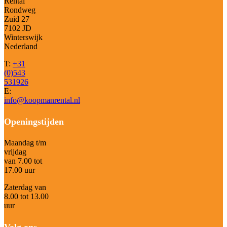
Rental
Rondweg
Zuid 27
7102 JD
Winterswijk
Nederland
T:
+31
(0)543
531926
E:
info@koopmanrental.nl
Openingstijden
Maandag t/m
vrijdag
van 7.00 tot
17.00 uur
Zaterdag van
8.00 tot 13.00
uur
Volg ons