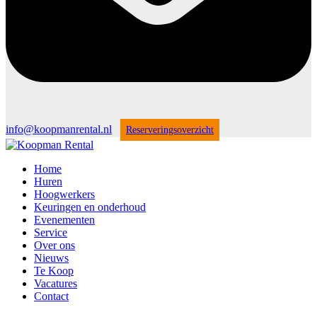
info@koopmanrental.nl
Reserveringsoverzicht
Home
Huren
Hoogwerkers
Keuringen en onderhoud
Evenementen
Service
Over ons
Nieuws
Te Koop
Vacatures
Contact