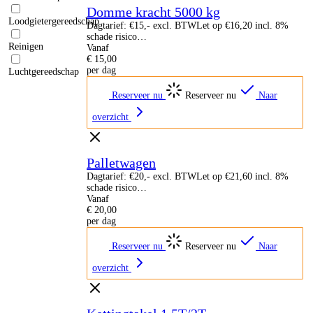
Domme kracht 5000 kg
Loodgietergereedschap
Dagtarief: €15,- excl. BTWLet op €16,20 incl. 8%
schade risico…
Reinigen
Vanaf
€
15,00
per dag
Luchtgereedschap
Reserveer nu
Reserveer nu
Naar
overzicht
Palletwagen
Dagtarief: €20,- excl. BTWLet op €21,60 incl. 8%
schade risico…
Vanaf
€
20,00
per dag
Reserveer nu
Reserveer nu
Naar
overzicht