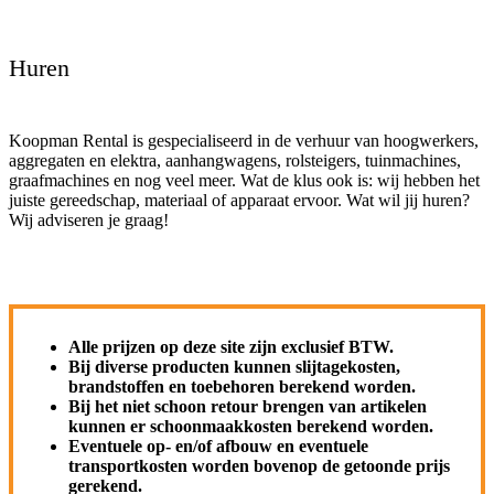
Open
Close
mobile
mobile
Winkelwagen
menu
menu
Huren
Koopman Rental is gespecialiseerd in de verhuur van hoogwerkers,
aggregaten en elektra, aanhangwagens, rolsteigers, tuinmachines,
graafmachines en nog veel meer. Wat de klus ook is: wij hebben het
juiste gereedschap, materiaal of apparaat ervoor. Wat wil jij huren?
Wij adviseren je graag!
Alle prijzen op deze site zijn exclusief BTW.
Bij diverse producten kunnen slijtagekosten,
brandstoffen en toebehoren berekend worden.
Bij het niet schoon retour brengen van artikelen
kunnen er schoonmaakkosten berekend worden.
Eventuele op- en/of afbouw en eventuele
transportkosten worden bovenop de getoonde prijs
gerekend.