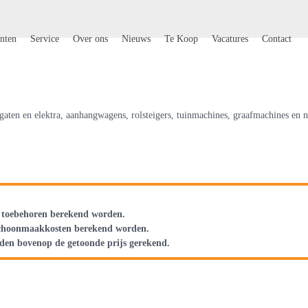
nten
Service
Over ons
Nieuws
Te Koop
Vacatures
Contact
aten en elektra, aanhangwagens, rolsteigers, tuinmachines, graafmachines en no
n toebehoren berekend worden.
 schoonmaakkosten berekend worden.
rden bovenop de getoonde prijs gerekend.