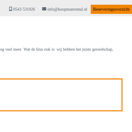
0543 531926
info@koopmanrental.nl
Reserveringsoverzicht
g veel meer. Wat de klus ook is: wij hebben het juiste gereedschap,