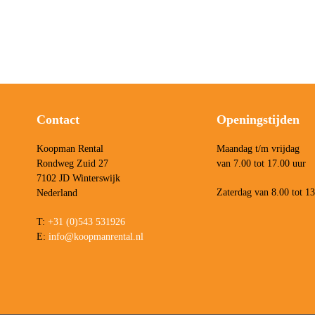
Contact
Openingstijden
Koopman Rental
Maandag t/m vrijdag
Rondweg Zuid 27
van 7.00 tot 17.00 uur
7102 JD Winterswijk
Zaterdag van 8.00 tot 1
Nederland
T:
+31 (0)543 531926
E:
info@koopmanrental.nl