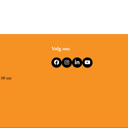
Volg ons
Facebook
Instagram
LinkedIn
YouTube
3.00 uur