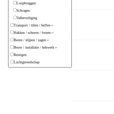
Loopbruggen
Schragen
Valbeveiliging
Transport / tillen / heffen
Hakken / schuren / frezen
Boren / slijpen / zagen
Bouw / installatie / hekwerk
Reinigen
Luchtgereedschap