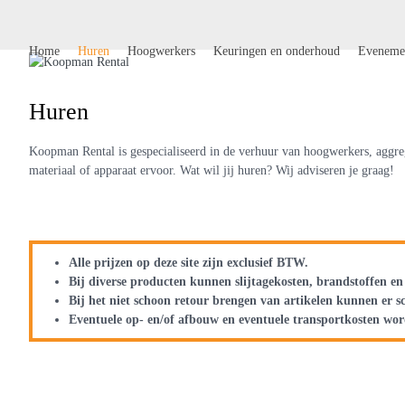
Skip
to
content
Home
Huren
Hoogwerkers
Keuringen en onderhoud
Eveneme
Huren
Koopman Rental is gespecialiseerd in de verhuur van hoogwerkers, aggreg
materiaal of apparaat ervoor. Wat wil jij huren? Wij adviseren je graag!
Alle prijzen op deze site zijn exclusief BTW.
Bij diverse producten kunnen slijtagekosten, brandstoffen e
Bij het niet schoon retour brengen van artikelen kunnen er
Eventuele op- en/of afbouw en eventuele transportkosten wo