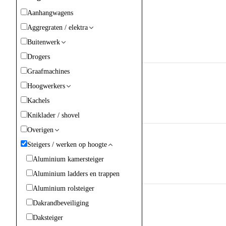
Aanhangwagens
Aggregraten / elektra
Buitenwerk
Drogers
Graafmachines
Hoogwerkers
Kachels
Kniklader / shovel
Overigen
Steigers / werken op hoogte
Aluminium kamersteiger
Aluminium ladders en trappen
Aluminium rolsteiger
Dakrandbeveiliging
Daksteiger