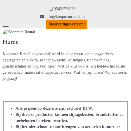
Skip
to
0543 531926
content
info@koopmanrental.nl
Reserveringsoverzicht
Open
Close
Huren
mobile
mobile
menu
menu
Koopman Rental is gespecialiseerd in de verhuur van hoogwerkers,
aggregaten en elektra, aanhangwagens, rolsteigers, tuinmachines,
graafmachines en nog veel meer. Wat de klus ook is: wij hebben het juiste
gereedschap, materiaal of apparaat ervoor. Wat wil jij huren? Wij adviseren
je graag!
Alle prijzen op deze site zijn exclusief BTW.
Bij diverse producten kunnen slijtagekosten, brandstoffen en
toebehoren berekend worden.
Bij het niet schoon retour brengen van artikelen kunnen er