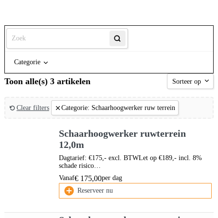
Categorie
Toon alle(s) 3 artikelen
Sorteer op
Sorteer op na
Clear filters
Categorie
:
Schaarhoogwerker ruw terrein
Sorteer op na
Schaarhoogwerker ruwterrein
Sorteer op
12,0m
Dagtarief: €175,- excl. BTWLet op €189,- incl. 8%
schade risico…
Vanaf
per dag
€
175,00
Reserveer nu